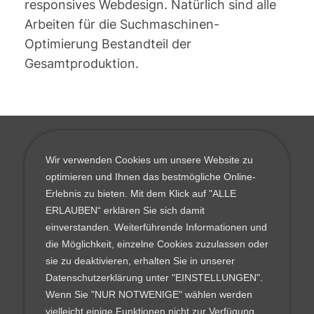
responsives Webdesign. Natürlich sind alle
Arbeiten für die Suchmaschinen-
Optimierung Bestandteil der
Gesamtproduktion.
Wir verwenden Cookies um unsere Website zu
novadesigns webdesign | media
optimieren und Ihnen das bestmögliche Online-
Melanchthonstraße 28
Erlebnis zu bieten. Mit dem Klick auf "ALLE
ERLAUBEN“ erklären Sie sich damit
42653 Solingen
einverstanden. Weiterführende Informationen und
die Möglichkeit, einzelne Cookies zuzulassen oder
Telefon: +49 (0) 212.380 89 655
sie zu deaktivieren, erhalten Sie in unserer
Datenschutzerklärung unter "EINSTELLUNGEN".
E-Mail: info@novadesigns.de
Wenn Sie "NUR NOTWENIGE" wählen werden
vielleicht einige Funktionen nicht zur Verfügung